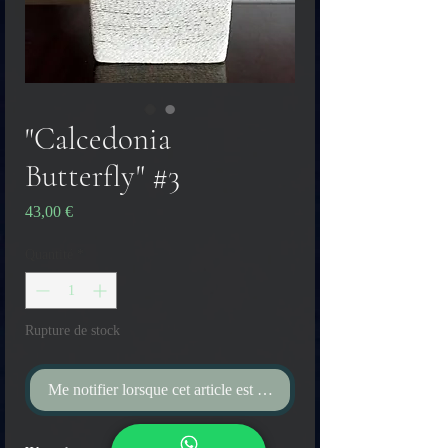
"Calcedonia
Butterfly" #3
Prix
43,00 €
Quantité
*
Rupture de stock
Me notifier lorsque cet article est disponible